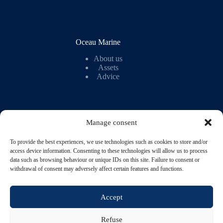
Oceau Marine
About us
Assets
Advice
Manage consent
To provide the best experiences, we use technologies such as cookies to store and/or
My account
access device information. Consenting to these technologies will allow us to process
data such as browsing behaviour or unique IDs on this site. Failure to consent or
My account
withdrawal of consent may adversely affect certain features and functions.
Wish list
Orders
Loyalty programme
Accept
Refuse