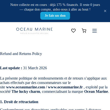
Skip
Notre collecte est en cours : déjà 175 % financés. Il reste 0 jours
to
— chaque don compte, aidez-nous à aller au bout !
×
content
Je fais un don
Shopping
cart
Refund and Returns Policy
Last update :
31 March 2026
La présente politique de remboursements et de retours s’applique aux
achats effectués par des consommateurs sur le
site
www.oceaumarine.com / www.oceaumarine.fr
, exploité par la
société
The lucky charm
, commercialisant la marque
Ocean Marine
.
1. Droit de rétractation
Conformément aux dispositions applicables aux ventes à distance,