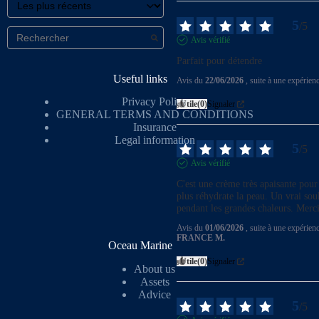
5
/
5
Avis vérifié
Parfait pour détendre
Useful links
Avis du
22/06/2026
, suite à une expérien
Privacy Policy
Utile
(0)
Signaler
GENERAL TERMS AND CONDITIONS
Insurance
Legal information
5
/
5
Avis vérifié
C'est une crème très apaisante pour
plus réhydrate la peau. Un vrai sou
pendant les grandes chaleurs. Merci
Avis du
01/06/2026
, suite à une expérien
FRANCE M.
Oceau Marine
Utile
(0)
Signaler
About us
Assets
Advice
5
/
5