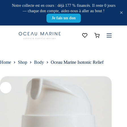
Oceau Marine Isotonic Relief
Skip
ADD TO BASKET
Notre collecte est en cours : déjà 177 % financés. Il reste 0 jours
28,90
€
188 in stock
to
— chaque don compte, aidez-nous à aller au bout !
×
content
Je fais un don
Shopping
cart
Home
Shop
Body
Oceau Marine Isotonic Relief