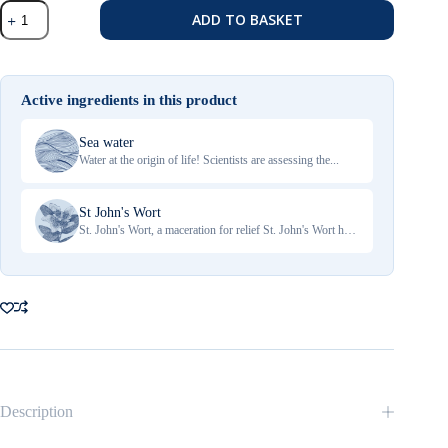
Oceau
ADD TO BASKET
Marine
Isotonic
Relief
quantity
Active ingredients in this product
Sea water
Water at the origin of life! Scientists are assessing the...
St John's Wort
St. John's Wort, a maceration for relief St. John's Wort has been used since...
Description