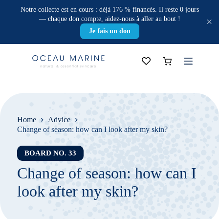
Skip
Notre collecte est en cours : déjà 176 % financés. Il reste 0 jours
to
— chaque don compte, aidez-nous à aller au bout !
×
content
Je fais un don
Shopping
cart
Home
Advice
Change of season: how can I look after my skin?
BOARD NO. 33
Change of season: how can I
look after my skin?