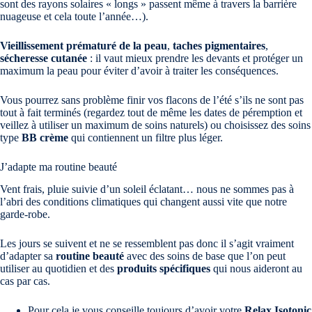
sont des rayons solaires « longs » passent même à travers la barrière
nuageuse et cela toute l’année…).
Vieillissement prématuré de la peau
,
taches pigmentaires
,
sécheresse cutanée
: il vaut mieux prendre les devants et protéger un
maximum la peau pour éviter d’avoir à traiter les conséquences.
Vous pourrez sans problème finir vos flacons de l’été s’ils ne sont pas
tout à fait terminés (regardez tout de même les dates de péremption et
veillez à utiliser un maximum de soins naturels) ou choisissez des soins
type
BB crème
qui contiennent un filtre plus léger.
J’adapte ma routine beauté
Vent frais, pluie suivie d’un soleil éclatant… nous ne sommes pas à
l’abri des conditions climatiques qui changent aussi vite que notre
garde-robe.
Les jours se suivent et ne se ressemblent pas donc il s’agit vraiment
d’adapter sa
routine beauté
avec des soins de base que l’on peut
utiliser au quotidien et des
produits spécifiques
qui nous aideront au
cas par cas.
Pour cela je vous conseille toujours d’avoir votre
Relax Isotonic