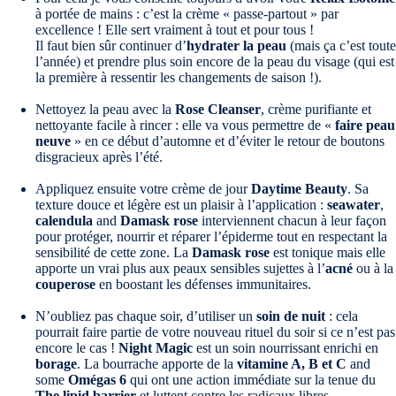
à portée de mains : c’est la crème « passe-partout » par
excellence ! Elle sert vraiment à tout et pour tous !
Il faut bien sûr continuer d’
hydrater la peau
(mais ça c’est toute
l’année) et prendre plus soin encore de la peau du visage (qui est
la première à ressentir les changements de saison !).
Nettoyez la peau avec la
Rose Cleanser
, crème purifiante et
nettoyante facile à rincer : elle va vous permettre de «
faire peau
neuve
» en ce début d’automne et d’éviter le retour de boutons
disgracieux après l’été.
Appliquez ensuite votre crème de jour
Daytime Beauty
. Sa
texture douce et légère est un plaisir à l’application :
seawater
,
calendula
and
Damask rose
interviennent chacun à leur façon
pour protéger, nourrir et réparer l’épiderme tout en respectant la
sensibilité de cette zone. La
Damask rose
est tonique mais elle
apporte un vrai plus aux peaux sensibles sujettes à l’
acné
ou à la
couperose
en boostant les défenses immunitaires.
N’oubliez pas chaque soir, d’utiliser un
soin de nuit
: cela
pourrait faire partie de votre nouveau rituel du soir si ce n’est pas
encore le cas !
Night Magic
est un soin nourrissant enrichi en
borage
. La bourrache apporte de la
vitamine A, B et C
and
some
Omégas 6
qui ont une action immédiate sur la tenue du
The lipid barrier
et luttent contre les radicaux libres