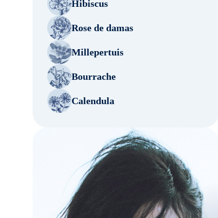
Hibiscus
Rose de damas
Millepertuis
Bourrache
Calendula