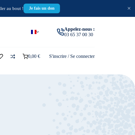
×
ler au bout !
Je fais un don
Appelez-nous :
03 65 37 00 30
0,00
€
S'inscrire / Se connecter
Panier
d’achat