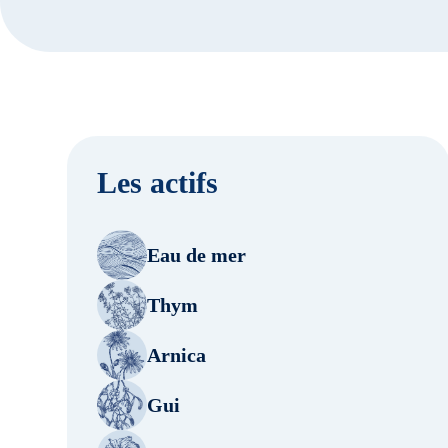
Les actifs
Eau de mer
Thym
Arnica
Gui