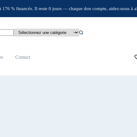
jà 176 % financés. Il reste 0 jours — chaque don compte, aidez-nous à al
os
Contact