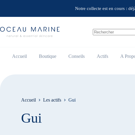
Passer
au
Notre collecte est en cours : dé
contenu
Aucun
résultat
Accueil
Boutique
Conseils
Actifs
A Prop
Accueil
Les actifs
Gui
Gui