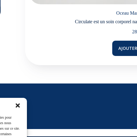
Oceau Mar
Circulate est un soin corporel n
28
AJOUTER
ales !
kies pour
ies nous
s sur ce site.
certaines