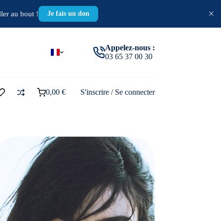
×
ler au bout !
Je fais un don
Appelez-nous :
03 65 37 00 30
0,00
€
S'inscrire / Se connecter
Panier
d’achat