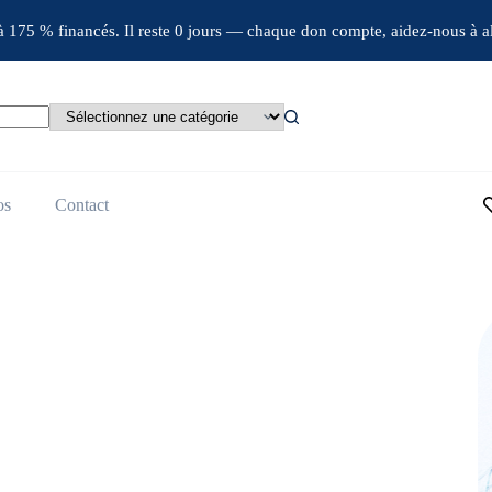
jà 175 % financés. Il reste 0 jours — chaque don compte, aidez-nous à al
os
Contact