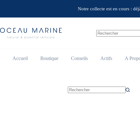
Passer
au
Notre collecte est en cours : dé
contenu
Aucun
résultat
Accueil
Boutique
Conseils
Actifs
A Prop
Aucun
résultat