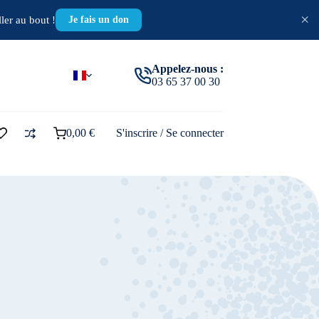
×
ler au bout !
Je fais un don
Appelez-nous :
03 65 37 00 30
0,00
€
S'inscrire / Se connecter
Panier
d’achat