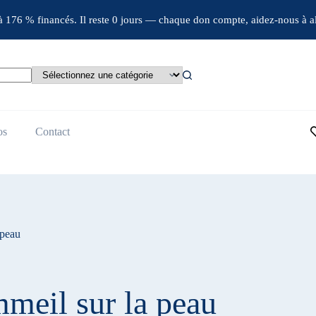
jà 176 % financés. Il reste 0 jours — chaque don compte, aidez-nous à al
os
Contact
 peau
meil sur la peau