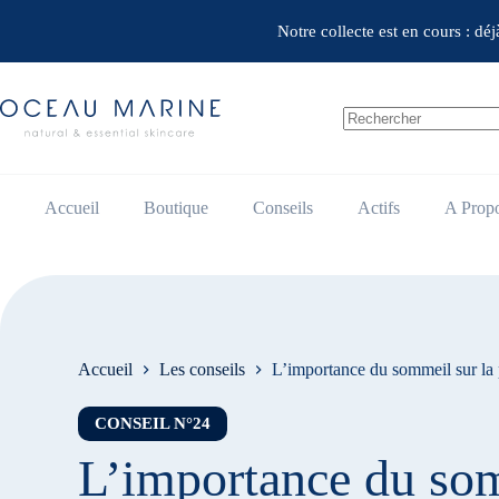
Passer
au
Notre collecte est en cours : dé
contenu
Aucun
résultat
Accueil
Boutique
Conseils
Actifs
A Prop
Accueil
Les conseils
L’importance du sommeil sur la
CONSEIL N°24
L’importance du som