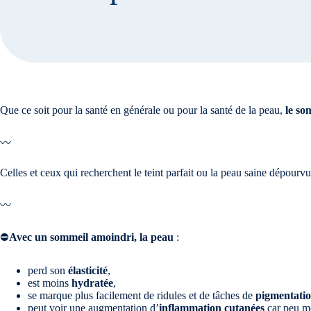
Que ce soit pour la santé en générale ou pour la santé de la peau,
le so
〰️
Celles et ceux qui recherchent le teint parfait ou la peau saine dépourvue
〰️
⛔️
Avec un sommeil amoindri, la peau
:
perd son
élasticité
,
est moins
hydratée
,
se marque plus facilement de ridules et de tâches de
pigmentati
peut voir une augmentation d’
inflammation cutanées
car peu mo