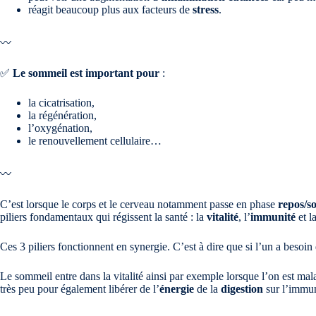
réagit beaucoup plus aux facteurs de
stress
.
〰️
✅
Le sommeil est important pour
:
la cicatrisation,
la régénération,
l’oxygénation,
le renouvellement cellulaire…
〰️
C’est lorsque le corps et le cerveau notamment passe en phase
repos/s
piliers fondamentaux qui régissent la santé : la
vitalité
, l’
immunité
et l
Ces 3 piliers fonctionnent en synergie. C’est à dire que si l’un a besoin
Le sommeil entre dans la vitalité ainsi par exemple lorsque l’on est mala
très peu pour également libérer de l’
énergie
de la
digestion
sur l’immun