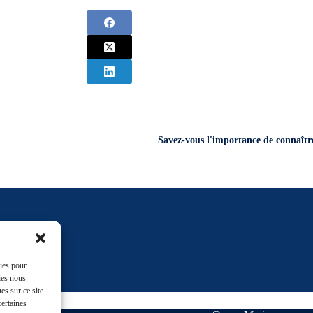
Savez-vous l'importance de connaître
ales !
kies pour
ies nous
s sur ce site.
certaines